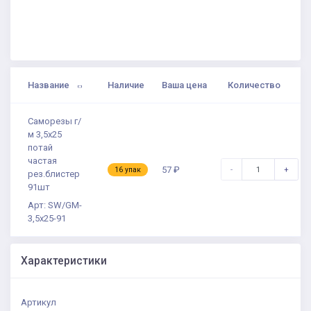
Название
Наличие
Ваша цена
Количество
Саморезы г/
м 3,5х25
потай
частая
-
+
57 ₽
16 упак
рез.блистер
91шт
Арт: SW/GM-
3,5х25-91
Характеристики
Артикул