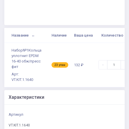
Название
Наличие
Ваша цена
Количество
Набор№1Кольца
уплотнит EPDM
16-40 обж/пресс
-
+
132 ₽
23 упак
фит
Арт:
VT.KIT.1.1640
Характеристики
Артикул
VT.KIT.1.1640