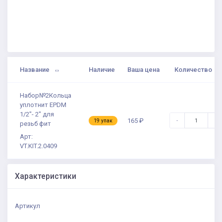
Название
Наличие
Ваша цена
Количество
Набор№2Кольца
уплотнит EPDM
1/2"- 2" для
-
+
165 ₽
19 упак
резьб фит
Арт:
VT.KIT.2.0409
Характеристики
Артикул