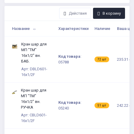
Действия
В корзину
Название
Характеристики
Наличие
Ваша це
Кран шар для
МП "TM"
16х1/2" вн.
Код товара
:
235.31 ₽
72 шт
БАБ.
05788
Арт: DBLD601-
16x1/2F
Кран шар для
МП "TM"
16х1/2" вн.
Код товара
:
242.22 ₽
51 шт
РУЧКА
05240
Арт: CBLD601-
16x1/2F