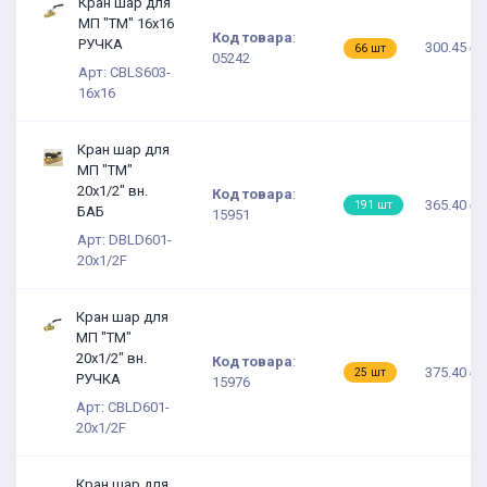
Кран шар для
МП "TM" 16х16
Код товара
:
РУЧКА
300.45 ₽
66 шт
05242
Арт: CBLS603-
16x16
Кран шар для
МП "TM"
20х1/2" вн.
Код товара
:
365.40 ₽
191 шт
БАБ
15951
Арт: DBLD601-
20x1/2F
Кран шар для
МП "TM"
20х1/2" вн.
Код товара
:
375.40 ₽
25 шт
РУЧКА
15976
Арт: СBLD601-
20x1/2F
Кран шар для