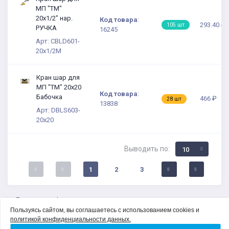
МП "TM"
20х1/2" нар.
Код товара
:
293.40 ₽
105 шт
РУЧКА
16245
Арт: CBLD601-
20x1/2M
Кран шар для
МП "TM" 20х20
Код товара
:
Бабочка
466 ₽
28 шт
13838
Арт: DBLS603-
20x20
Выводить по:
10
1
2
3
Политика конфиденциальности
Соглашение на обработку персональных данных
Пользуясь сайтом, вы соглашаетесь с использованием cookies и
О компании
политикой конфиденциальности данных.
Контакты