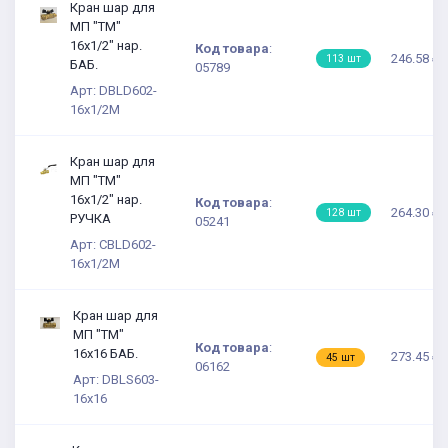
Кран шар для
МП "TM"
16х1/2" нар.
Код товара
:
246.58 ₽
113 шт
БАБ.
05789
Арт: DBLD602-
16x1/2М
Кран шар для
МП "TM"
16х1/2" нар.
Код товара
:
264.30 ₽
128 шт
РУЧКА
05241
Арт: CBLD602-
16x1/2М
Кран шар для
МП "TM"
Код товара
:
16х16 БАБ.
273.45 ₽
45 шт
06162
Арт: DBLS603-
16x16