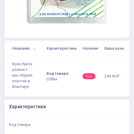
Название
Характеристики
Наличие
Ваша цена
Кран-букса
резина +
Код товара
:
мах. Мария
249.45 ₽
0 шт
07864
пластик.в
блистере
Характеристики
Код товара