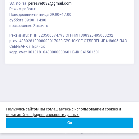
Эл. почта:
peresvet032@gmail.com
Режим работы:
Понедельник-пятница 09:00–17:00
суббота 09:00–14:00
воскресенье Закрыто
Реквизиты: ИНН 323500574793 ОГРНИП 308325405000232
р. сч. 40802810908000017030 БРЯНСКОЕ ОТДЕЛЕНИЕ №8605 ПАО
СБЕРБАНК г. Брянск
корр. счет 30101810400000000601 БИК 041501601
Политика конфиденциальности
Пользуясь сайтом, вы соглашаетесь с использованием cookies и
Соглашение на обработку персональных данных
политикой конфиденциальности данных.
О компании
Ок
Контакты
2026 ©
ИП Мамаев А. Н.
Разработано Digital-агентством Bewave