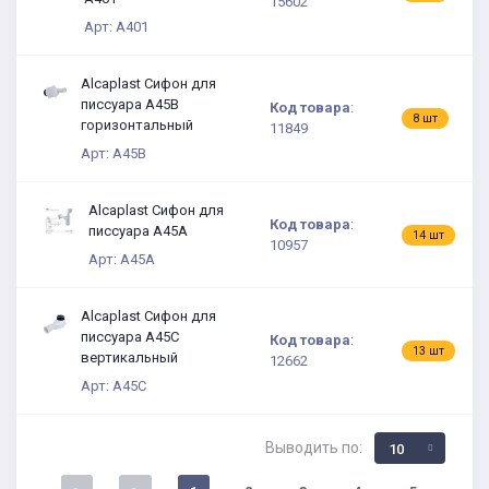
15602
Арт: A401
Alcaplast Сифон для
писсуара А45B
Код товара
:
1
8 шт
горизонтальный
11849
Арт: A45B
Alcaplast Сифон для
Код товара
:
писсуара А45А
6
14 шт
10957
Арт: A45А
Alcaplast Сифон для
писсуара А45С
Код товара
:
2
13 шт
вертикальный
12662
Арт: A45С
Выводить по:
10