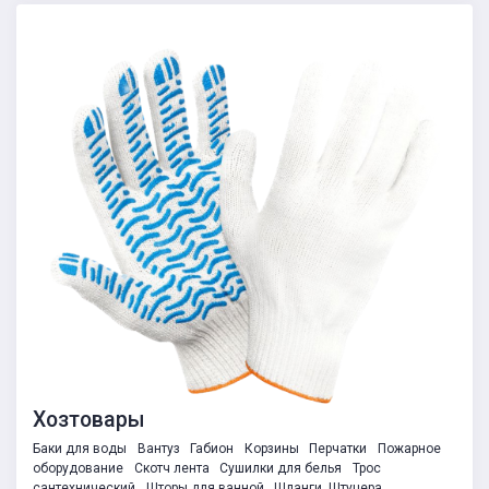
Хозтовары
Баки для воды
Вантуз
Габион
Корзины
Перчатки
Пожарное
оборудование
Скотч лента
Сушилки для белья
Трос
сантехнический
Шторы для ванной
Шланги, Штуцера