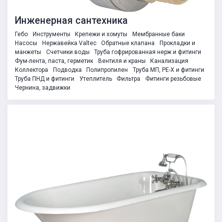
Инженерная сантехника
Гебо
Инструменты
Крепежи и хомуты
Мембранные баки
Насосы
Нержавейка Valtec
Обратные клапана
Прокладки и
манжеты
Счетчики воды
Труба гофрированная нерж и фитинги
Фум-лента, паста, герметик
Вентиля и краны
Канализация
Коллектора
Подводка
Полипропилен
Труба МП, PE-X и фитинги
Труба ПНД и фитинги
Утеплитель
Фильтра
Фитинги резьбовые
Чернина, задвижки