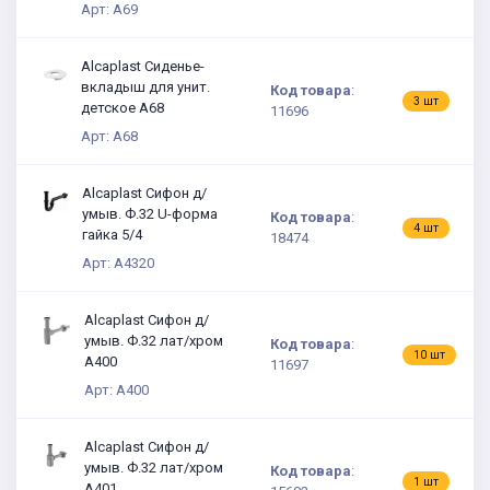
Арт: A69
Alcaplast Сиденье-
вкладыш для унит.
Код товара
:
3
3 шт
детское A68
11696
Арт: A68
Alcaplast Сифон д/
умыв. Ф.32 U-форма
Код товара
:
2
4 шт
гайка 5/4
18474
Арт: A4320
Alcaplast Сифон д/
умыв. Ф.32 лат/хром
Код товара
:
4
10 шт
A400
11697
Арт: A400
Alcaplast Сифон д/
умыв. Ф.32 лат/хром
Код товара
:
4
1 шт
A401