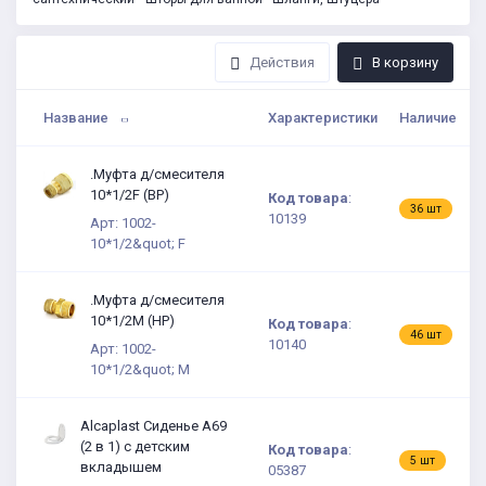
Действия
В корзину
Название
Характеристики
Наличие
.Муфта д/смесителя
10*1/2F (ВР)
Код товара
:
1
36 шт
10139
Арт: 1002-
10*1/2&quot; F
.Муфта д/смесителя
10*1/2M (НР)
Код товара
:
9
46 шт
10140
Арт: 1002-
10*1/2&quot; M
Alcaplast Сиденье A69
(2 в 1) с детским
Код товара
:
2
5 шт
вкладышем
05387