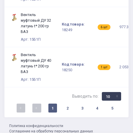
Вентиль
муфтовый ДУ 32
Код товара
:
латунь t* 200 гр
977.30 
6 шт
18249
БАЗ
Арт: 15Б1П
Вентиль
муфтовый ДУ 40
Код товара
:
латунь t* 200 гр
2 053.2
1 шт
18250
БАЗ
Арт: 15Б1П
Выводить по:
10
1
2
3
4
5
Политика конфиденциальности
Соглашение на обработку персональных данных