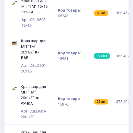
Кран шар для
МП "TM" 16х16
Код товара
:
РУЧКА
300.45 ₽
66 шт
05242
Арт: CBLS603-
16x16
Кран шар для
МП "TM"
20х1/2" вн.
Код товара
:
365.40 ₽
191 шт
БАБ
15951
Арт: DBLD601-
20x1/2F
Кран шар для
МП "TM"
20х1/2" вн.
Код товара
:
375.40 ₽
25 шт
РУЧКА
15976
Арт: СBLD601-
20x1/2F
Кран шар для