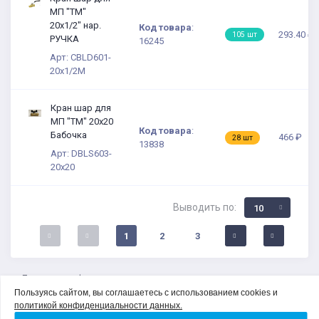
МП "TM"
20х1/2" нар.
Код товара
:
293.40 ₽
105 шт
РУЧКА
16245
Арт: CBLD601-
20x1/2M
Кран шар для
МП "TM" 20х20
Код товара
:
Бабочка
466 ₽
28 шт
13838
Арт: DBLS603-
20x20
Выводить по:
10
1
2
3
Политика конфиденциальности
Соглашение на обработку персональных данных
Пользуясь сайтом, вы соглашаетесь с использованием cookies и
О компании
политикой конфиденциальности данных.
Контакты