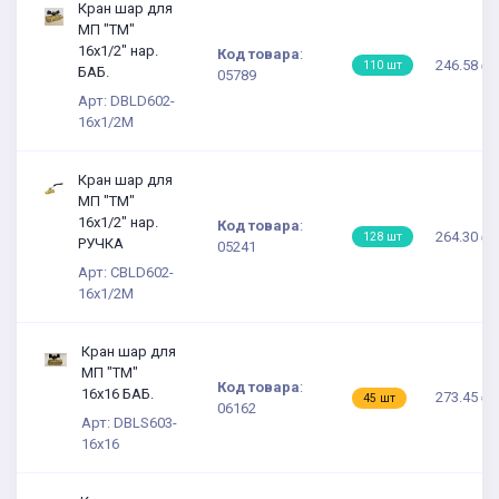
Кран шар для
МП "TM"
16х1/2" нар.
Код товара
:
246.58 ₽
110 шт
БАБ.
05789
Арт: DBLD602-
16x1/2М
Кран шар для
МП "TM"
16х1/2" нар.
Код товара
:
264.30 ₽
128 шт
РУЧКА
05241
Арт: CBLD602-
16x1/2М
Кран шар для
МП "TM"
Код товара
:
16х16 БАБ.
273.45 ₽
45 шт
06162
Арт: DBLS603-
16x16