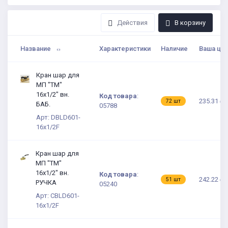
Действия
В корзину
Название
Характеристики
Наличие
Ваша це
Кран шар для
МП "TM"
16х1/2" вн.
Код товара
:
235.31 ₽
72 шт
БАБ.
05788
Арт: DBLD601-
16x1/2F
Кран шар для
МП "TM"
16х1/2" вн.
Код товара
:
242.22 ₽
51 шт
РУЧКА
05240
Арт: CBLD601-
16x1/2F