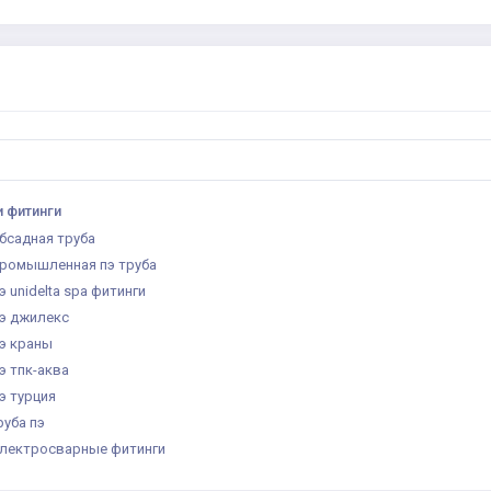
и фитинги
бсадная труба
ромышленная пэ труба
э unidelta spa фитинги
э джилекс
э краны
э тпк-аква
э турция
руба пэ
лектросварные фитинги