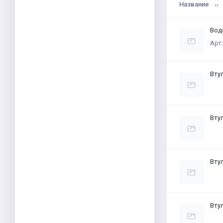
Название
Вод
Арт:
Втул
Втул
Втул
Втул