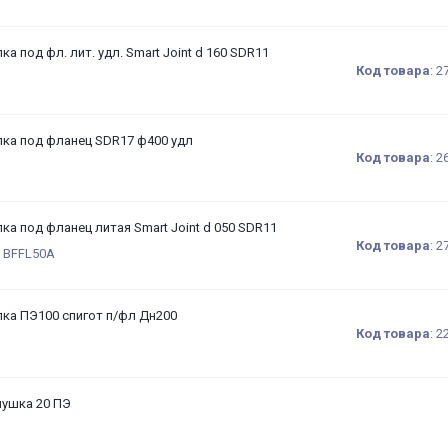
ка под фл. лит. удл. Smart Joint d 160 SDR11
Код товара
:
2
лка под фланец SDR17 ф400 удл
Код товара
:
2
ка под фланец литая Smart Joint d 050 SDR11
Код товара
:
2
: BFFL50A
лка ПЭ100 спигот п/фл Дн200
Код товара
:
2
лушка 20 ПЭ