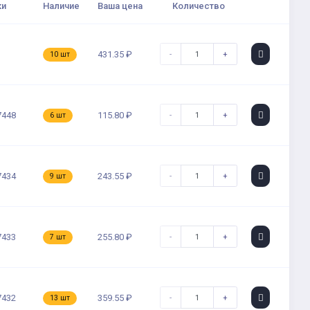
ки
Наличие
Ваша цена
Количество
-
+
431.35 ₽
10 шт
-
+
7448
115.80 ₽
6 шт
-
+
7434
243.55 ₽
9 шт
-
+
7433
255.80 ₽
7 шт
-
+
7432
359.55 ₽
13 шт