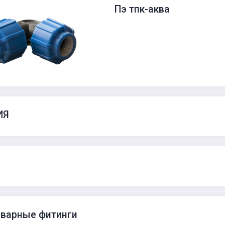
Пэ тпк-аква
ИЯ
варные фитинги