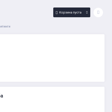
Корзина пуста
фитинги
ба