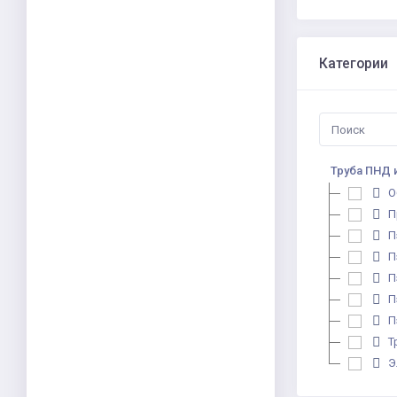
Категории
Труба ПНД 
О
П
П
П
П
П
П
Т
Э