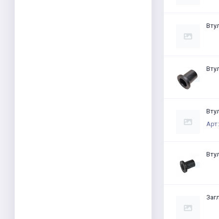
Втул
Вту
Втул
Арт
Вту
Заг