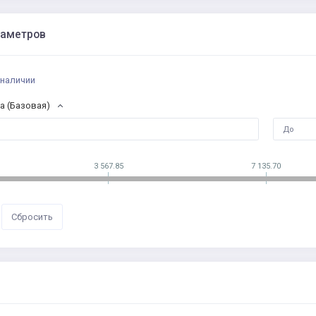
раметров
 наличии
а (Базовая)
3 567.85
7 135.70