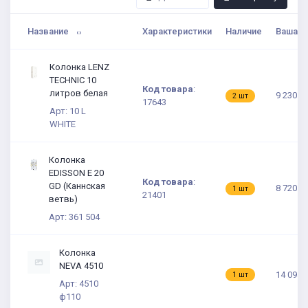
Название
Характеристики
Наличие
Ваша ц
Колонка LENZ
TECHNIC 10
Код товара
:
литров белая
9 230 ₽
2 шт
17643
Арт: 10 L
WHITE
Колонка
EDISSON E 20
Код товара
:
GD (Каннская
8 720.2
1 шт
21401
ветвь)
Арт: 361 504
Колонка
NEVA 4510
14 094 
1 шт
Арт: 4510
ф110