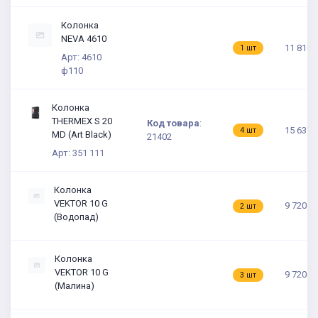
Колонка
NEVA 4610
11 810.
1 шт
Арт: 4610
ф110
Колонка
THERMEX S 20
Код товара
:
15 637.
4 шт
MD (Art Black)
21402
Арт: 351 111
Колонка
VEKTOR 10 G
9 720 ₽
2 шт
(Водопад)
Колонка
VEKTOR 10 G
9 720 ₽
3 шт
(Малина)