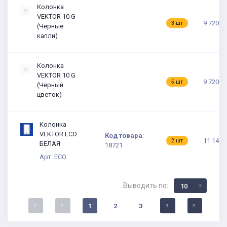
Колонка
VEKTOR 10 G
9 720 ₽
3 шт
(Черные
капли)
Колонка
VEKTOR 10 G
9 720 ₽
5 шт
(Черный
цветок)
Колонка
VEKTOR ECO
Код товара
:
11 140.
2 шт
БЕЛАЯ
18721
Арт: ECO
Выводить по:
10
1
2
3