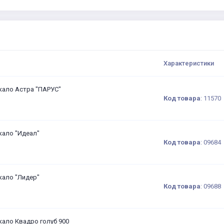
Характеристики
кало Астра "ПАРУС"
Код товара
:
11570
кало "Идеал"
Код товара
:
09684
кало "Лидер"
Код товара
:
09688
кало Квадро голуб 900