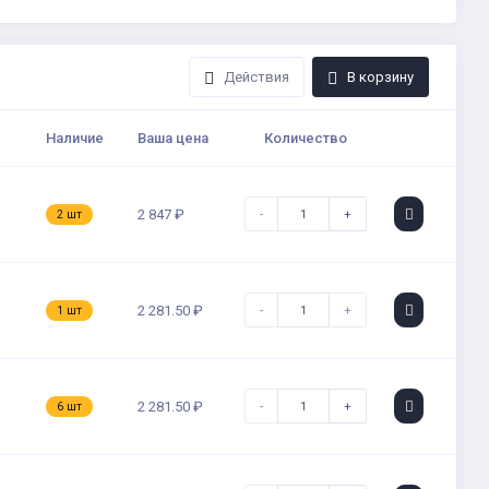
Действия
В корзину
Наличие
Ваша цена
Количество
-
+
2 847 ₽
2 шт
-
+
2 281.50 ₽
1 шт
-
+
2 281.50 ₽
6 шт