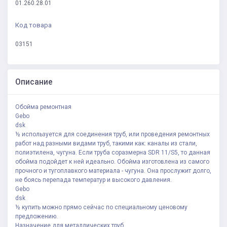
01.260.28.01
Код товара
03151
Описание
Обойма ремонтная
Gebo
dsk
½ используется для соединения труб, или проведения ремонтных
работ над разными видами труб, такими как: каналы из стали,
полиэтилена, чугуна. Если труба соразмерна SDR 11/S5, то данная
обойма подойдет к ней идеально. Обойма изготовлена из самого
прочного и тугоплавкого материала - чугуна. Она прослужит долго,
не боясь перепада температур и высокого давления.
Gebo
dsk
½ купить можно прямо сейчас по специальному ценовому
предложению.
Назначение для металлических труб