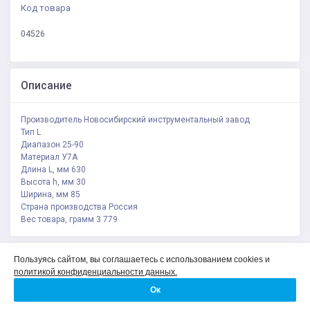
Код товара
04526
Описание
Производитель Новосибирский инструментальный завод
Тип L
Диапазон 25-90
Материал У7А
Длина L, мм 630
Высота h, мм 30
Ширина, мм 85
Страна производства Россия
Вес товара, грамм 3 779
Политика конфиденциальности
Пользуясь сайтом, вы соглашаетесь с использованием cookies и
Соглашение на обработку персональных данных
политикой конфиденциальности данных.
О компании
Ок
Контакты