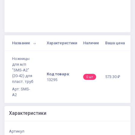
Название
Характеристики
Наличие
Ваша цена
Ножницы
для м/п
"SMS-A2"
Код товара
:
(20-42) для
573.30 ₽
0 шт
13295
пласт. труб
Арт: SMS-
A2
Характеристики
Артикул