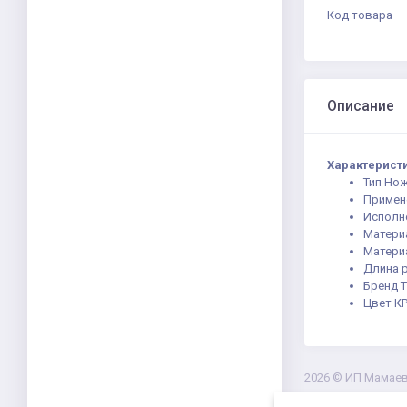
Код товара
Описание
Характерист
Тип Но
Примен
Исполн
Матери
Матери
Длина р
Бренд 
Цвет К
2026 ©
ИП Мамаев 