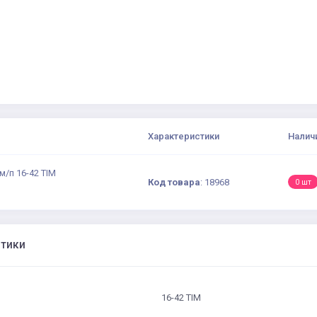
Характеристики
Налич
/п 16-42 TIM
Код товара
:
18968
0 шт
стики
16-42 TIM