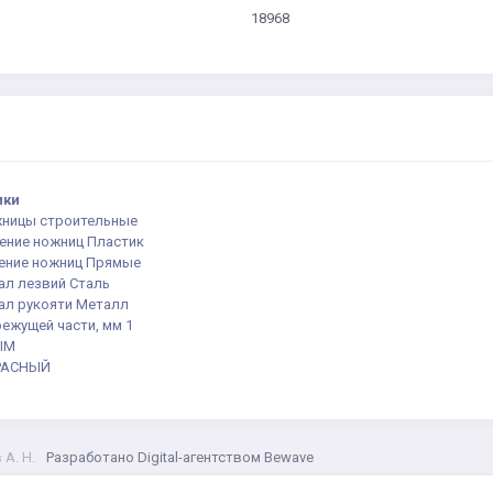
18968
ики
жницы строительные
ение ножниц Пластик
ение ножниц Прямые
ал лезвий Сталь
ал рукояти Металл
ежущей части, мм 1
TIM
РАСНЫЙ
А. Н.
Разработано Digital-агентством Bewave