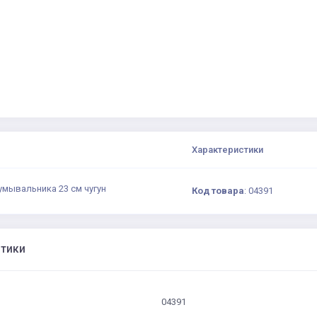
Характеристики
умывальника 23 см чугун
Код товара
:
04391
стики
04391