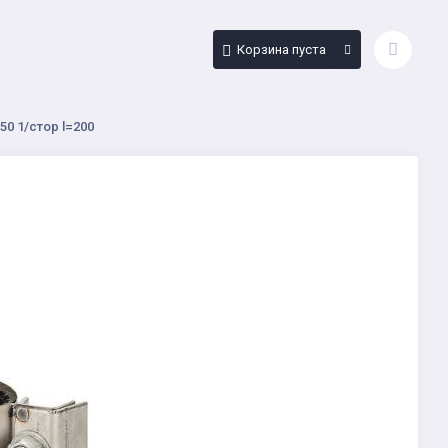
Корзина пуста
0 1/стор l=200