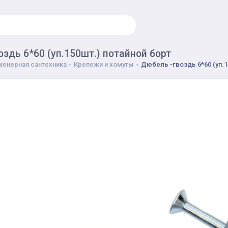
здь 6*60 (уп.150шт.) потайной борт
енерная сантехника
Крепежи и хомуты
Дюбель -гвоздь 6*60 (уп.1