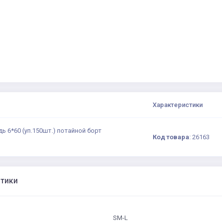
Характеристики
ь 6*60 (уп.150шт.) потайной борт
Код товара
:
26163
стики
SM-L