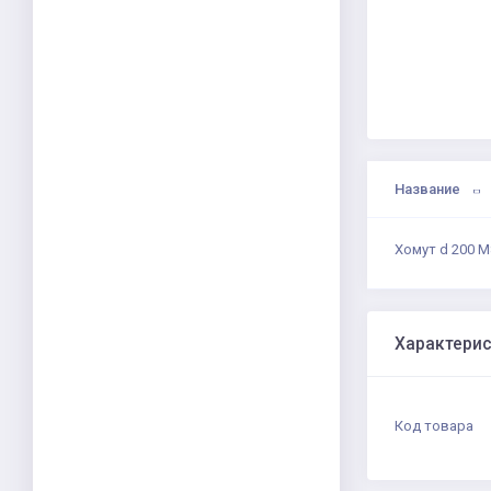
Название
Хомут d 200 М
Характери
Код товара