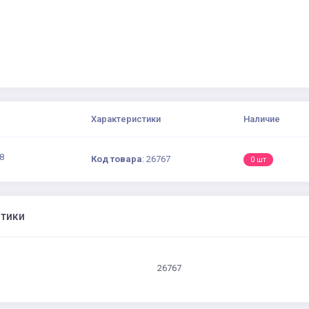
Характеристики
Наличие
8
Код товара
:
26767
0 шт
стики
26767