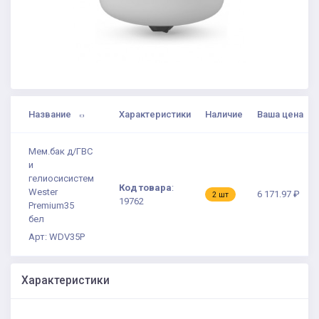
Название
Характеристики
Наличие
Ваша цена
Мем.бак д/ГВС
и
гелиосисистем
Код товара
:
Wester
6 171.97 ₽
2 шт
19762
Premium35
бел
Арт: WDV35P
Характеристики