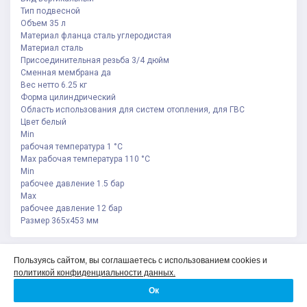
Тип подвесной
Объем 35 л
Материал фланца сталь углеродистая
Материал сталь
Присоединительная резьба 3/4 дюйм
Сменная мембрана да
Вес нетто 6.25 кг
Форма цилиндрический
Область использования для систем отопления, для ГВС
Цвет белый
Min
рабочая температура 1 °С
Мах рабочая температура 110 °С
Min
рабочее давление 1.5 бар
Max
рабочее давление 12 бар
Размер 365х453 мм
Политика конфиденциальности
Пользуясь сайтом, вы соглашаетесь с использованием cookies и
Соглашение на обработку персональных данных
политикой конфиденциальности данных.
О компании
Ок
Контакты