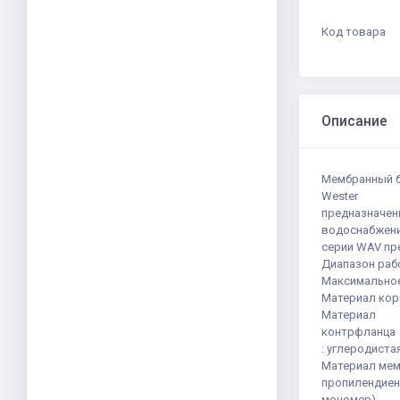
Код товара
Описание
Мембранный б
Wester
предназначен
водоснабжени
серии WAV пр
Диапазон рабо
Максимальное
Материал кор
Материал
контрфланца
: углеродиста
Материал мем
пропилендиен
мономер)