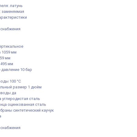
еля: латунь
: заменяемая
арактеристики
оснабжения
ертикальное
 1059 мм
059 мм
 495 мм
 давление 10 бар
воды 100 °С
льный размер 1 дюйм
 воды да
а углеродистая сталь
нца оцинкованная сталь
браны синтетический каучук
а
оснабжения