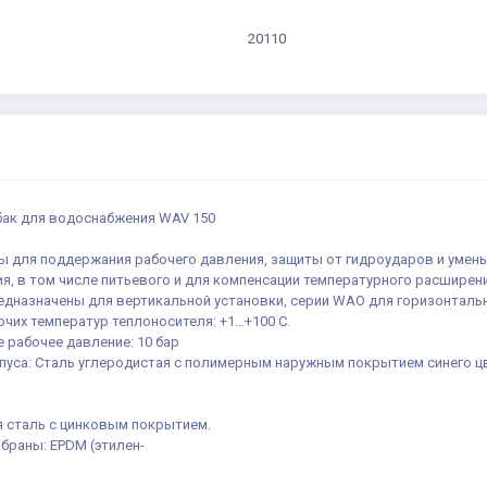
20110
ак для водоснабжения WAV 150
ы для поддержания рабочего давления, защиты от гидроударов и умен
я, в том числе питьевого и для компенсации температурного расширен
едназначены для вертикальной установки, серии WAO для горизонтальн
чих температур теплоносителя: +1…+100 С.
 рабочее давление: 10 бар
пуса: Сталь углеродистая с полимерным наружным покрытием синего ц
я сталь с цинковым покрытием.
браны: EPDM (этилен-