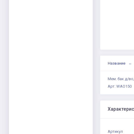
Название
Мем. бак д/во
Арт: WAO150
Характери
Артикул