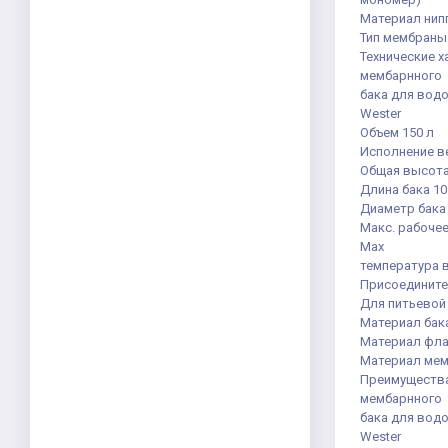
Материал нипп
Тип мембраны
Технические х
мембарнного
бака для вод
Wester
Объем 150 л
Исполнение в
Общая высота
Длина бака 1
Диаметр бака
Макс. рабочее
Max
температура 
Присоедините
Для питьевой
Материал бак
Материал фла
Материал мем
Преимуществ
мембарнного
бака для вод
Wester