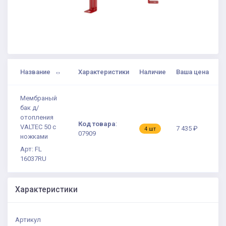
Название
Характеристики
Наличие
Ваша цена
Мембраный
бак д/
отопления
Код товара
:
VALTEC 50 с
7 435 ₽
4 шт
07909
ножками
Арт: FL
16037RU
Характеристики
Артикул