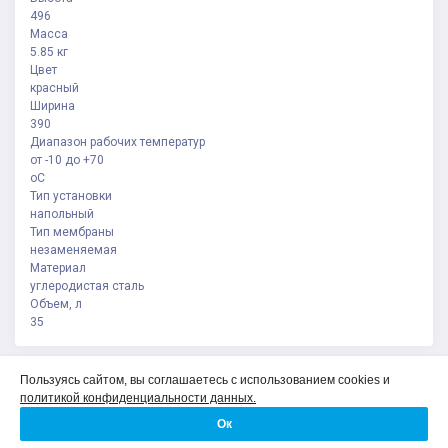
496
Масса
5.85 кг
Цвет
красный
Ширина
390
Диапазон рабочих температур
от -10 до +70
oC
Тип установки
напольный
Тип мембраны
незаменяемая
Материал
углеродистая сталь
Объем, л
35
Политика конфиденциальности
Пользуясь сайтом, вы соглашаетесь с использованием cookies и
Соглашение на обработку персональных данных
политикой конфиденциальности данных.
О компании
Ок
Контакты