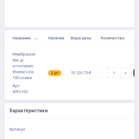
Название
Наличие
Ваша цена
Количество
Мембраный
бак д/
отопления
Wester Line
10 126.75 ₽
-
+
2 шт
100 ножки
Арт:
WRV100
Характеристики
Артикул