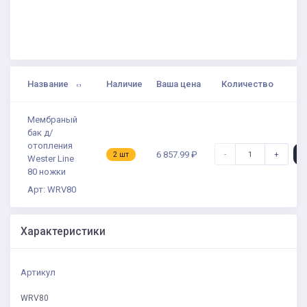
Название
Наличие
Ваша цена
Количество
Мембраный
бак д/
отопления
-
+
6 857.99 ₽
2 шт
Wester Line
80 ножки
Арт: WRV80
Характеристики
Артикул
WRV80