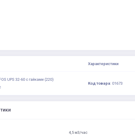
Характеристики
S UPS 32-60 с гайками (220)
Код товара
:
01673
с
стики
4,5 м3/час