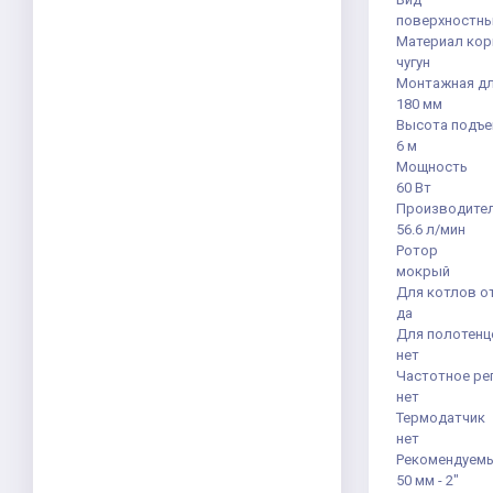
поверхностн
Материал кор
чугун
Монтажная д
180 мм
Высота подъ
6 м
Мощность
60 Вт
Производите
56.6 л/мин
Ротор
мокрый
Для котлов о
да
Для полотенц
нет
Частотное ре
нет
Термодатчик
нет
Рекомендуемы
50 мм - 2"