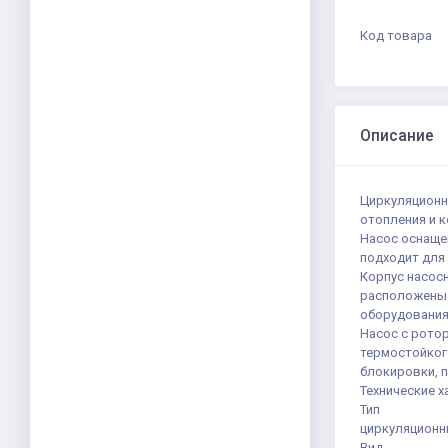
Код товара
Описание
Циркуляционн
отопления и 
Насос оснаще
подходит для
Корпус насос
расположены 
оборудования
Насос с ротор
термостойког
блокировки, п
Технические х
Тип
циркуляцион
Вид