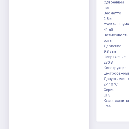
Сдвоенный
нет
Вес нетто
2.8 кг
Уровень шума
41 дБ
Возможность 
есть
Давление
9.8 атм
Напряжение
230 В
Конструкция
центробежны
Допустимая т
2-110 °С
Серия
UPS
Класс защиты
IP44