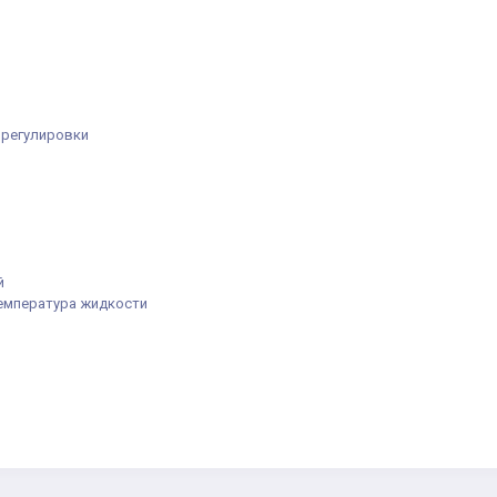
регулировки
й
емпература жидкости