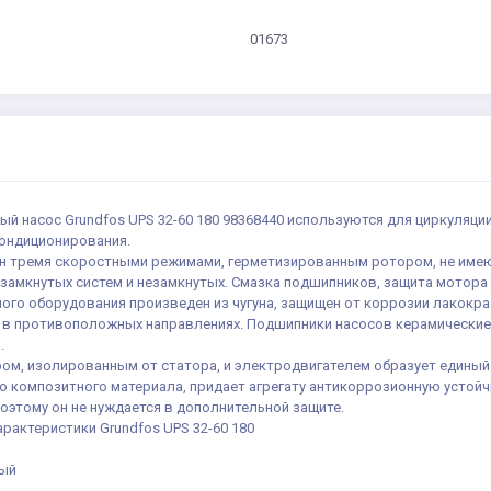
01673
ый насос Grundfos UPS 32-60 180 98368440 используются для циркуляц
кондиционирования.
н тремя скоростными режимами, герметизированным ротором, не име
 замкнутых систем и незамкнутых. Смазка подшипников, защита мотора
ного оборудования произведен из чугуна, защищен от коррозии лакок
в противоположных направлениях. Подшипники насосов керамически
.
ом, изолированным от статора, и электродвигателем образует единый 
о композитного материала, придает агрегату антикоррозионную устойч
оэтому он не нуждается в дополнительной защите.
арактеристики Grundfos UPS 32-60 180
ный