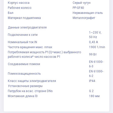
Корпус насоса
Серый чугун
Рабочее колесо
PP-GF40
Вал
Нержавеющая сталь
Материал подшипника
Металлографит
Данные электродвигателя
1~230 V,
Подключение к сети
50 Hz
Номинальный ток IN
0,43 А
Частота вращения макс. nmax
1900 1/min
Потребляемая мощность P1(Q=макс.) выбранного
99 Вт
рабочего колеса* число насосов P1
EN 61000-
Создаваемые помехи
6-3
EN 61000-
Помехозащищенность
6-2
Класс защиты электродвигателя
IP44
Установочные размеры
Патрубок на всас. стороне DNs
G 2
Монтажная длина l0
180 мм