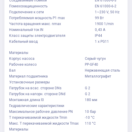
Создаваемые помехи
EN 61000-6-3
Помехозащищенность
EN 61000-6-2
Подключение к сети
1~230 V, 50 Hz
Потребляемая мощность P1 max
99 Вт
Частота вращения макс. nmax
1900 1/min
Номинальный ток IN
0,43 А
Класс защиты электродвигателя
IP44
Кабельный ввод
1 x PG11
Материалы
Корпус насоса
Серый чугун
Рабочее колесо
PP-GF40
Вал
Нержавеющая сталь
Материал подшипника
Металлографит
Установочные размеры
Патрубок на всас. стороне DNs
G 2
Патрубок на напорн. стороне DNd
G 2
Монтажная длина l0
180 мм
Гидравлические характеристики
Максимальное рабочее давление PN
10 бар
Т перекачиваемой жидкости Tmin
-10 °C
Макс. T перекачиваемой жидкости Tmax
110 °C
Материалы