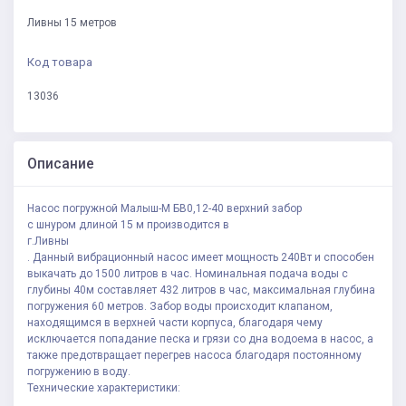
Ливны 15 метров
Код товара
13036
Описание
Насос погружной Малыш-М БВ0,12-40 верхний забор
с шнуром длиной 15 м производится в
г.Ливны
. Данный вибрационный насос имеет мощность 240Вт и способен
выкачать до 1500 литров в час. Номинальная подача воды с
глубины 40м составляет 432 литров в час, максимальная глубина
погружения 60 метров. Забор воды происходит клапаном,
находящимся в верхней части корпуса, благодаря чему
исключается попадание песка и грязи со дна водоема в насос, а
также предотвращает перегрев насоса благодаря постоянному
погружению в воду.
Технические характеристики: