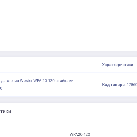
Характеристики
давления Wester WPA 20-120 с гайками
Код товара
:
1786
20
стики
WPA20-120