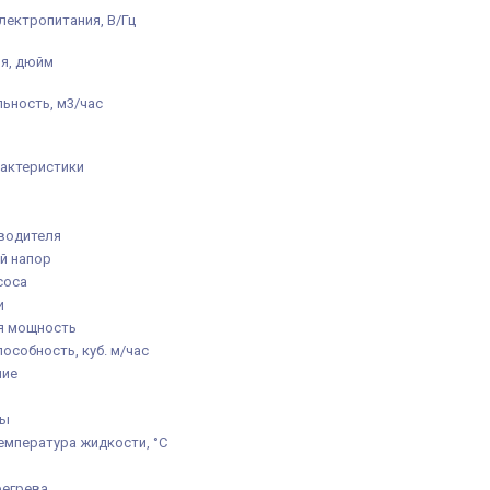
лектропитания, В/Гц
я, дюйм
ьность, м3/час
актеристики
водителя
й напор
соса
и
я мощность
особность, куб. м/час
ние
ды
емпература жидкости, °C
регрева