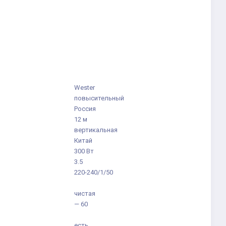
Wester
повысительный
Россия
12 м
вертикальная
Китай
300 Вт
3.5
220-240/1/50
чистая
— 60
есть