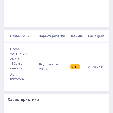
Название
Характеристики
Наличие
Ваша цена
Насос
VALFEX VCP
25-60G
130мм с
Код товара
:
2 225.75 ₽
3 шт
гайками
20385
Арт:
RS25/6G-
130
Характеристики