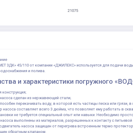
21075
ание
ЕТ 3ДК» 45/110 от компании «ДЖИЛЕКС» используется для подачи вод
водоснабжения и полива.
ства и характеристики погружного «ВО
 конструкция;
насоса сделан из нержавеющей стали;
пособен перекачивать воду, в которой есть частицы песка или грязи, в 
 насоса составляет всего 3 дюйма, что позволяет ему работать в скв
ановки не требуется специальный опыт или навыки. Необходимо прост
насоса выполнены из материалов, разрешенных к контакту с питьевой
одвигатель насоса защищен от перегрева встроенным термо протекто
ащен обратным клапаном.