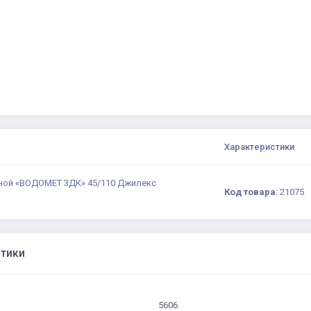
Характеристики
ной «ВОДОМЕТ 3ДК» 45/110 Джилекс
Код товара
:
21075
стики
5606