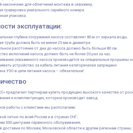
 наконечник для облегчения монтажа в скважину.
я гравировка уникального серийного номера.
нная упаковка.
ости эксплуатации:
льная глубина погружения насоса составляет 80 м от зеркала воды.
я труба должна быть не менее 25 мм в диаметре.
ьное расстояние от дна до насоса должно быть больше 80 см.
тво включений насоса должно быть не более 20 раз за час.
ивание скважинного насоса производится за специальные проушины на
вать устройство за кабель питания категорически запрещено.
ка УЗО в цепи питания насоса – обязательна!
ничество
» предлагает партнерам купить продукцию высокого качества от росс
вания и комплектующих, которые производит завод.
ой работы с клиентами мы располагаем:
ой сетью по всей России и в странах СНГ;
ем 300 центрами сервисного обслуживания;
 доставки по Москве, Московской области и другим регионам страны;