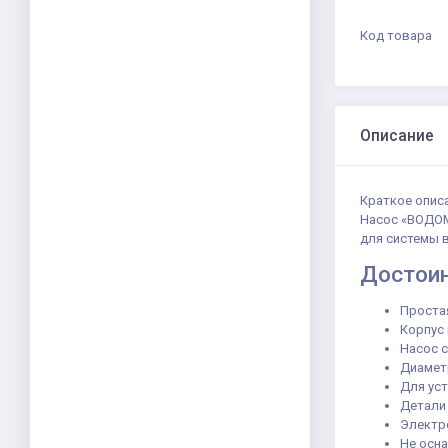
Код товара
Описание
Краткое опис
Насос «ВОДОМ
для системы 
Достоин
Простая
Корпус 
Насос с
Диаметр
Для уст
Детали 
Электр
Не осн