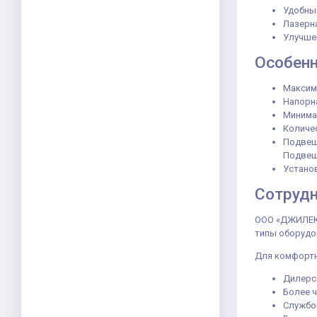
Удобный
Лазерна
Улучше
Особенн
Максима
Напорна
Минимал
Количес
Подвеш
Подвеши
Установ
Сотруд
ООО «ДЖИЛЕКС
типы оборудо
Для комфортн
Дилерск
Более ч
Службой