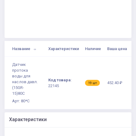
Название
Характеристики
Наличие
Ваша цена
Датчик
протока
воды для
Код товара
:
нас.пов.давл.
452.40 ₽
19 шт
22145
(15GR-
15)80С
Арт: 80*С
Характеристики