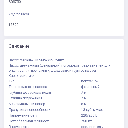
SGS750
Код товара
17590
Описание
Насос фекальный SMS-SGS 750Вт
Насос дренажный (фекальный) погружной предназначен для
откачивания дренажных, дождевых и грунтовых вод
Характеристики
Тип
погружной
Тип погружного насоса
фекальный
Глубина до зеркала воды
7 м
Глубина погружения
7 м
Максимальный напор
8 м
Пропускная способность
13 куб. м/час
Напряжение сети
220/230 В
Потребляемая мощность
750 Вт
В комплекте
соединитель