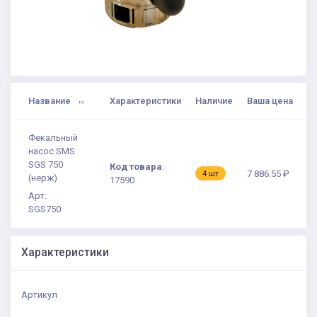
Название
Характеристики
Наличие
Ваша цена
Фекальный
насос SMS
SGS 750
Код товара
:
7 886.55 ₽
4 шт
(нерж)
17590
Арт:
SGS750
Характеристики
Артикул