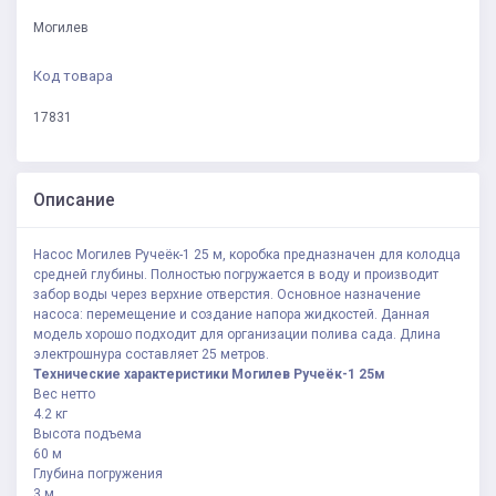
Могилев
Код товара
17831
Описание
Насос Могилев Ручеёк-1 25 м, коробка предназначен для колодца
средней глубины. Полностью погружается в воду и производит
забор воды через верхние отверстия. Основное назначение
насоса: перемещение и создание напора жидкостей. Данная
модель хорошо подходит для организации полива сада. Длина
электрошнура составляет 25 метров.
Технические характеристики Могилев Ручеёк-1 25м
Вес нетто
4.2 кг
Высота подъема
60 м
Глубина погружения
3 м