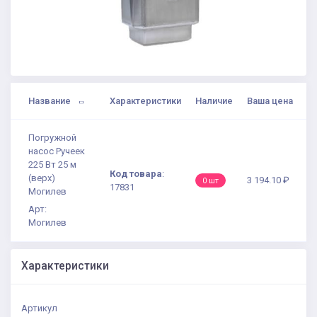
Название
Характеристики
Наличие
Ваша цена
Погружной
насос Ручеек
225 Вт 25 м
Код товара
:
(верх)
3 194.10 ₽
0 шт
17831
Могилев
Арт:
Могилев
Характеристики
Артикул