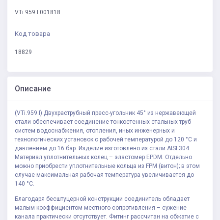
VTi.959.I.001818
Код товара
18829
Описание
(VTi.959.I) Двухраструбный пресс-угольник 45° из нержавеющей
стали обеспечивает соединение тонкостенных стальных труб
систем водоснабжения, отопления, иных инженерных и
технологических установок с рабочей температурой до 120 °С и
давлением до 16 бар. Изделие изготовлено из стали AISI 304.
Материал уплотнительных колец – эластомер EPDM. Отдельно
можно приобрести уплотнительные кольца из FPM (витон); в этом
случае максимальная рабочая температура увеличивается до
140 °С.
Благодаря бесштуцерной конструкции соединитель обладает
малым коэффициентом местного сопротивления – сужение
канала практически отсутствует. Фитинг рассчитан на обжатие с