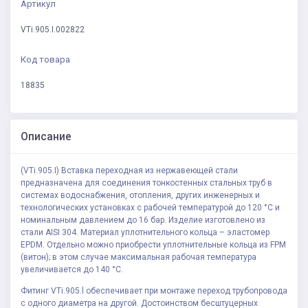
Артикул
VTi.905.I.002822
Код товара
18835
Описание
(VTi.905.I) Вставка переходная из нержавеющей стали
предназначена для соединения тонкостенных стальных труб в
системах водоснабжения, отопления, других инженерных и
технологических установках с рабочей температурой до 120 °С и
номинальным давлением до 16 бар. Изделие изготовлено из
стали AISI 304. Материал уплотнительного кольца – эластомер
EPDM. Отдельно можно приобрести уплотнительные кольца из FPM
(витон); в этом случае максимальная рабочая температура
увеличивается до 140 °С.
Фитинг VTi.905.l обеспечивает при монтаже переход трубопровода
с одного диаметра на другой. Достоинством бесштуцерных