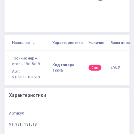
Название
Характеристики
Наличие
Ваша цена
Тройник нерж.
сталь 18х15х18
Код товара
:
406 ₽
0 шт
18846
Арт:
VTi.931.I.181518
Характеристики
Артикул
VTi.931.I.181518