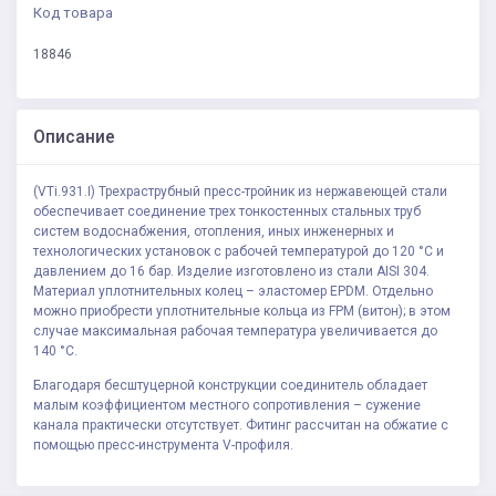
Код товара
18846
Описание
(VTi.931.I) Трехраструбный пресс-тройник из нержавеющей стали
обеспечивает соединение трех тонкостенных стальных труб
систем водоснабжения, отопления, иных инженерных и
технологических установок с рабочей температурой до 120 °С и
давлением до 16 бар. Изделие изготовлено из стали AISI 304.
Материал уплотнительных колец – эластомер EPDM. Отдельно
можно приобрести уплотнительные кольца из FPM (витон); в этом
случае максимальная рабочая температура увеличивается до
140 °С.
Благодаря бесштуцерной конструкции соединитель обладает
малым коэффициентом местного сопротивления – сужение
канала практически отсутствует. Фитинг рассчитан на обжатие с
помощью пресс-инструмента V-профиля.