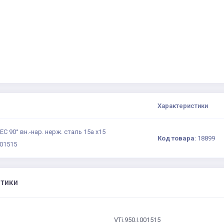
Характеристики
C 90° вн.-нар. нерж. сталь 15а х15
Код товара
:
18899
001515
стики
VTi.950.I.001515