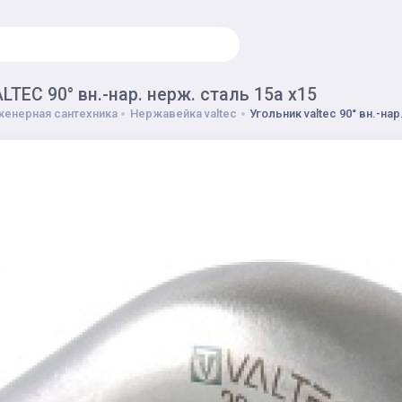
LTEC 90° вн.-нар. нерж. сталь 15а х15
енерная сантехника
Нержавейка valtec
Угольник valtec 90° вн.-нар