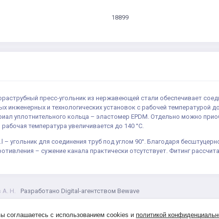
18899
днораструбный пресс-угольник из нержавеющей стали обеспечивает сое
ых инженерных и технологических установок с рабочей температурой до 
ериал уплотнительного кольца – эластомер EPDM. Отдельно можно приоб
рабочая температура увеличивается до 140 °С.
0.l – угольник для соединения труб под углом 90°. Благодаря бесштуц
отивления – сужение канала практически отсутствует. Фитинг рассчит
А. Н.
Разработано Digital-агентством Bewave
вы соглашаетесь с использованием cookies и
политикой конфиденциальн