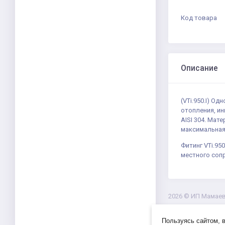
Код товара
Описание
(VTi.950.I) О
отопления, ин
AISI 304. Мат
максимальная 
Фитинг VTi.95
местного сопр
2026 ©
ИП Мамаев 
Пользуясь сайтом, 