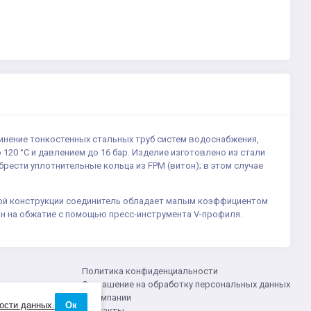
динение тонкостенных стальных труб систем водоснабжения,
120 °С и давлением до 16 бар. Изделие изготовлено из стали
рести уплотнительные кольца из FPM (витон); в этом случае
ерной конструкции соединитель обладает малым коэффициентом
ан на обжатие с помощью пресс-инструмента V-профиля.
Политика конфиденциальности
Соглашение на обработку персональных данных
О компании
ости данных.
Ок
Контакты