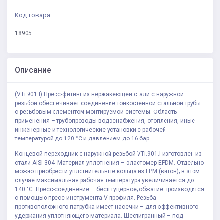
Код товара
18905
Описание
(VTi.901.I) Пресс-фитинг из нержавеющей стали с наружной
резьбой обеспечивает соединение тонкостенной стальной трубы
с резьбовым элементом монтируемой системы. Область
применения – трубопроводы водоснабжения, отопления, иные
инженерные и технологические установки с рабочей
температурой до 120 °С и давлением до 16 бар.
Концевой переходник с наружной резьбой VTi.901.I изготовлен из
стали AISI 304. Материал уплотнения – эластомер EPDM. Отдельно
можно приобрести уплотнительные кольца из FPM (витон); в этом
случае максимальная рабочая температура увеличивается до
140 °С. Пресс-соединение – бесштуцерное; обжатие производится
с помощью пресс-инструмента V-профиля. Резьба
противоположного патрубка имеет насечки – для эффективного
удержания уплотняющего материала. Шестигранный – под