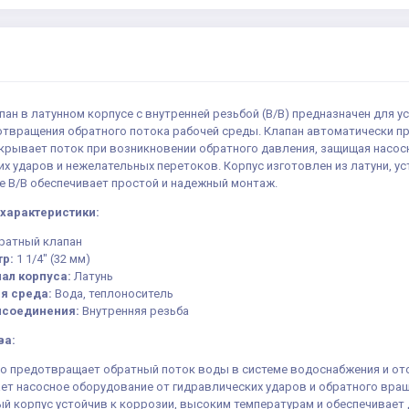
ан в латунном корпусе с внутренней резьбой (В/В) предназначен для 
отвращения обратного потока рабочей среды. Клапан автоматически пр
крывает поток при возникновении обратного давления, защищая насос
х ударов и нежелательных перетоков. Корпус изготовлен из латуни, у
е В/В обеспечивает простой и надежный монтаж.
характеристики:
ратный клапан
р:
1 1/4" (32 мм)
ал корпуса:
Латунь
я среда:
Вода, теплоноситель
исоединения:
Внутренняя резьба
ва:
о предотвращает обратный поток воды в системе водоснабжения и от
ет насосное оборудование от гидравлических ударов и обратного вращ
й корпус устойчив к коррозии, высоким температурам и обеспечивает 