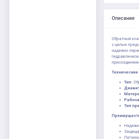
Описание
Обратный клап
с целью пред
надежно пере
гидравлически
присоединени
Технические 
Тип:
Об
Диамет
Матери
Рабоча
Тип пр
Преимущест
Надежн
Защища
Латунны