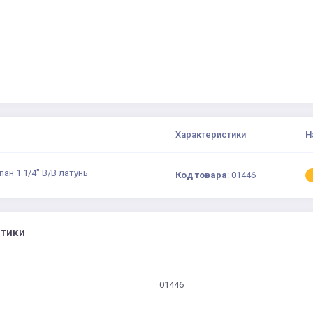
Характеристики
Н
ан 1 1/4" В/В латунь
Код товара
:
01446
стики
01446