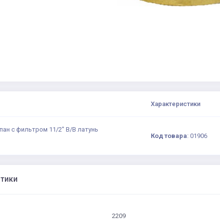
Характеристики
ан с фильтром 11/2" В/В латунь
Код товара
:
01906
стики
2209