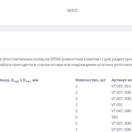
03572
бор уплотнительных колец из EPDM (ремонтный комплект) для радиатор
абора пригодится в случае потери или повреждении штатных уплотнит
льца, D
х D
мм
Количество, шт
Артикул и
нар
сеч,
2
VT.033, 034
2
VT.007, 008
2
VT.007, 008,
2
VT.052
2
VT.047, 048
2
560
2
VT.007, 008,
1
VT.007, 008