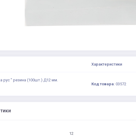
Характеристики
а рус " резина (100шт.) Д12 мм.
Код товара
:
03572
стики
12