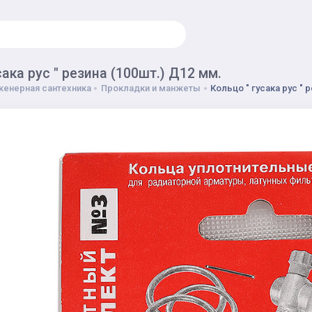
сака рус " резина (100шт.) Д12 мм.
енерная сантехника
Прокладки и манжеты
Кольцо " гусака рус " 