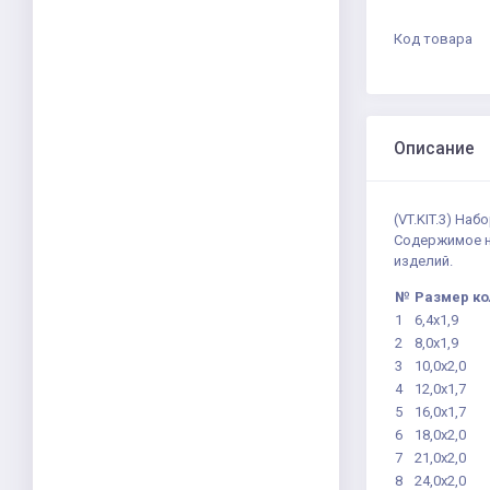
Код товара
Описание
(VT.KIT.3) На
Содержимое н
изделий.
№
Размер ко
1
6,4х1,9
2
8,0х1,9
3
10,0х2,0
4
12,0х1,7
5
16,0х1,7
6
18,0х2,0
7
21,0х2,0
8
24,0х2,0