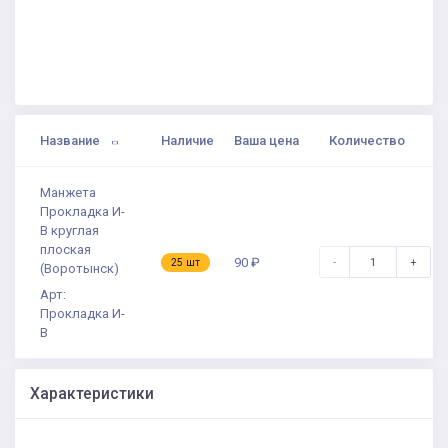
Название
Наличие
Ваша цена
Количество
Манжета
Прокладка И-
В круглая
плоская
-
+
90 ₽
25 шт
(Воротынск)
Арт:
Прокладка И-
В
Характеристики