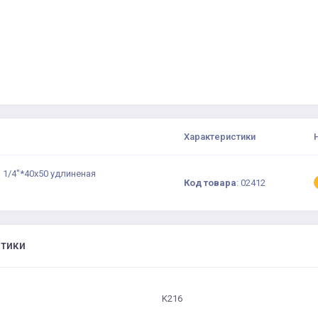
Характеристики
1 1/4"*40х50 удлиненая
Код товара
:
02412
стики
K216