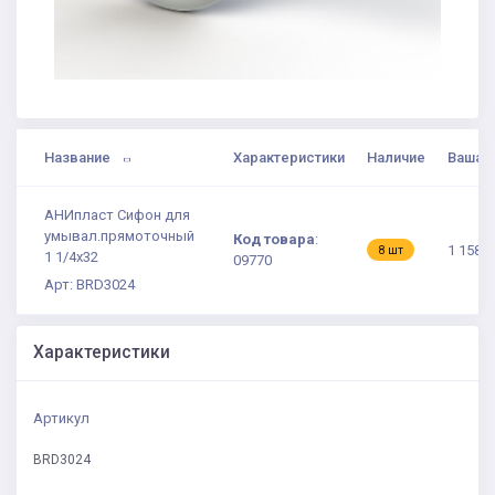
Название
Характеристики
Наличие
Ваша 
АНИпласт Сифон для
умывал.прямоточный
Код товара
:
1 158.3
8 шт
1 1/4х32
09770
Арт: BRD3024
Характеристики
Артикул
BRD3024