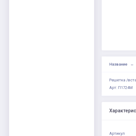
Название
Решетка /вста
Арт: П1724М
Характери
Артикул