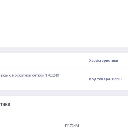
Характеристики
вка/ с москитной сеткой 170х240
Код товара
:
02251
стики
П1724М