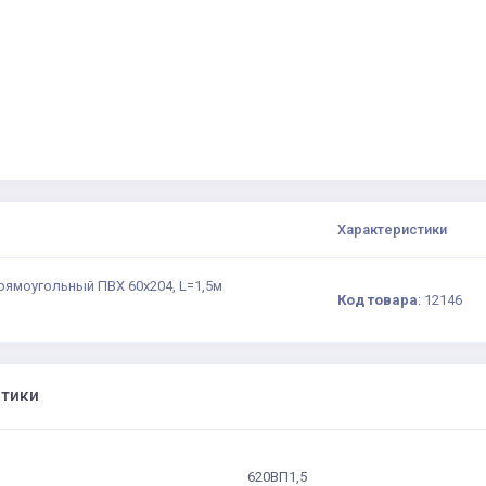
Характеристики
рямоугольный ПВХ 60х204, L=1,5м
Код товара
:
12146
стики
620ВП1,5