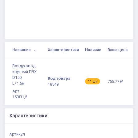
Название
Характеристики
Наличие
Ваша цена
Воздуховод
круглый ПВХ
D150,
Код товара
:
755.77 ₽
11 шт
L=1,5м
18549
Арт:
15ВП1,5
Характеристики
Артикул