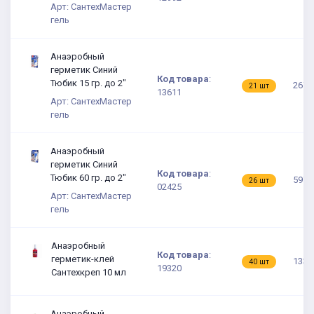
Арт: СантехМастер
гель
Анаэробный
герметик Синий
Код товара
:
Тюбик 15 гр. до 2"
267.
21 шт
13611
Арт: СантехМастер
гель
Анаэробный
герметик Синий
Код товара
:
Тюбик 60 гр. до 2"
597.
26 шт
02425
Арт: СантехМастер
гель
Анаэробный
Код товара
:
герметик-клей
133 
40 шт
19320
Сантехкреп 10 мл
Анаэробный