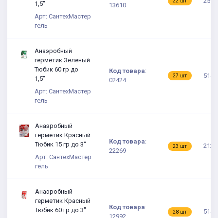
259.
22 шт
1,5"
13610
Арт: СантехМастер
гель
Анаэробный
герметик Зеленый
Тюбик 60 гр до
Код товара
:
514.
27 шт
1,5"
02424
Арт: СантехМастер
гель
Анаэробный
герметик Красный
Код товара
:
Тюбик 15 гр до 3"
212.
23 шт
22269
Арт: СантехМастер
гель
Анаэробный
герметик Красный
Код товара
:
Тюбик 60 гр до 3"
514.
28 шт
12992