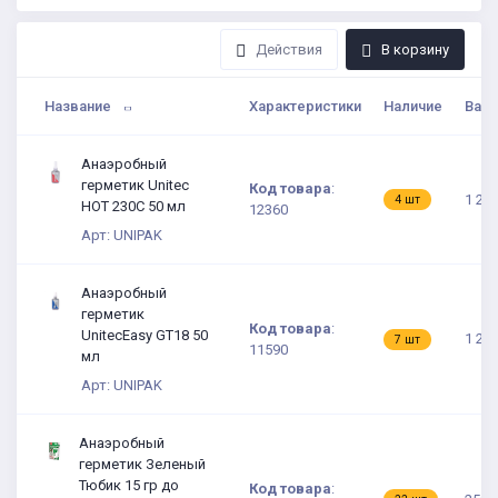
Действия
В корзину
Название
Характеристики
Наличие
Ваша
Анаэробный
герметик Unitec
Код товара
:
1 212
4 шт
HOT 230C 50 мл
12360
Арт: UNIPAK
Анаэробный
герметик
Код товара
:
UnitecEasy GT18 50
1 212
7 шт
11590
мл
Арт: UNIPAK
Анаэробный
герметик Зеленый
Тюбик 15 гр до
Код товара
: