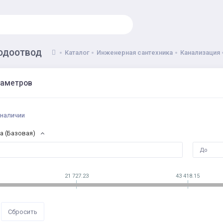
одоотвод
Каталог
Инженерная сантехника
Канализация
раметров
 наличии
а (Базовая)
21 727.23
43 418.15