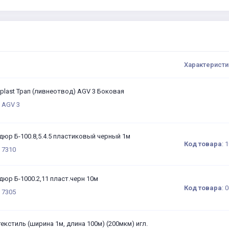
Характеристи
plast Трап (ливнеотвод) AGV 3 Боковая
 AGV 3
дюр Б-100.8,5.4.5 пластиковый черный 1м
Код товара
:
1
 7310
дюр Б-1000.2,11 пласт.черн 10м
Код товара
:
0
 7305
екстиль (ширина 1м, длина 100м) (200мкм) игл.