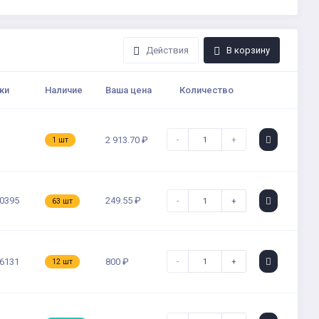
Действия
В корзину
ки
Наличие
Ваша цена
Количество
-
+
2 913.70 ₽
1 шт
0395
249.55 ₽
-
+
63 шт
-
+
6131
800 ₽
12 шт